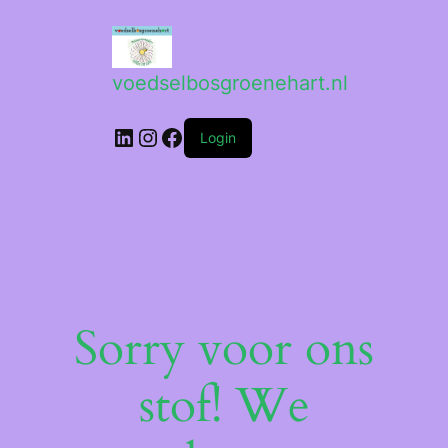
voedselbosgroenehart.nl
LinkedIn
Instagram
Facebook
Login
Sorry voor ons
stof! We