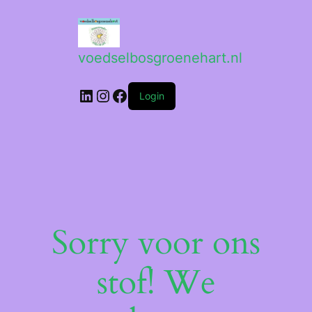
voedselbosgroenehart.nl
Login
Sorry voor ons
stof! We