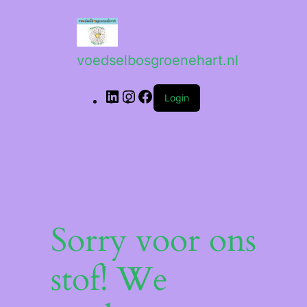
voedselbosgroenehart.nl
Login
Sorry voor ons
stof! We