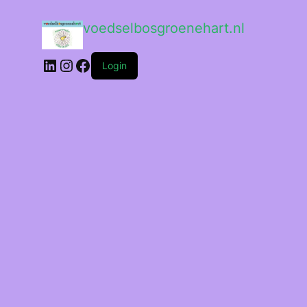
voedselbosgroenehart.nl
LinkedIn
Instagram
Facebook
Login