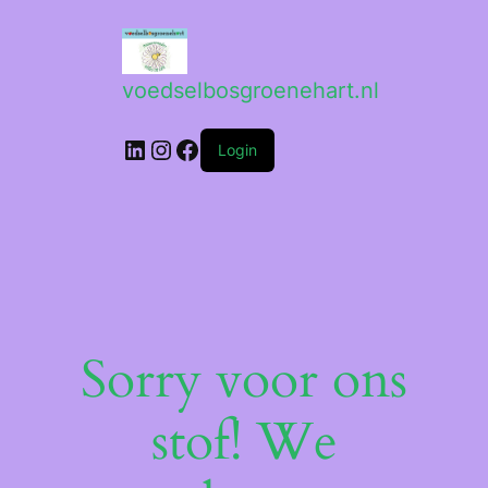
voedselbosgroenehart.nl
LinkedIn
Instagram
Facebook
Login
Sorry voor ons
stof! We