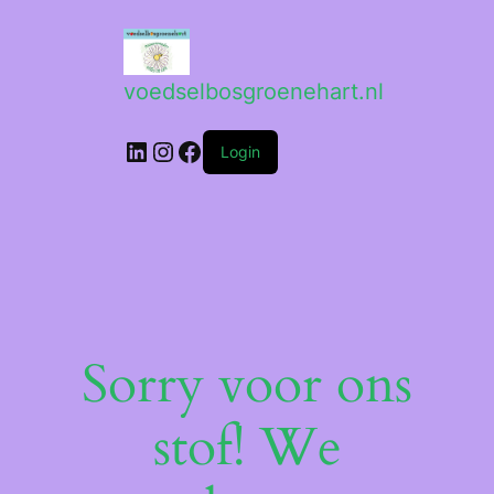
voedselbosgroenehart.nl
LinkedIn
Instagram
Facebook
Login
Sorry voor ons
stof! We