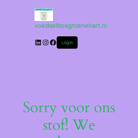
voedselbosgroenehart.nl
LinkedIn
Instagram
Facebook
Login
Sorry voor ons
stof! We