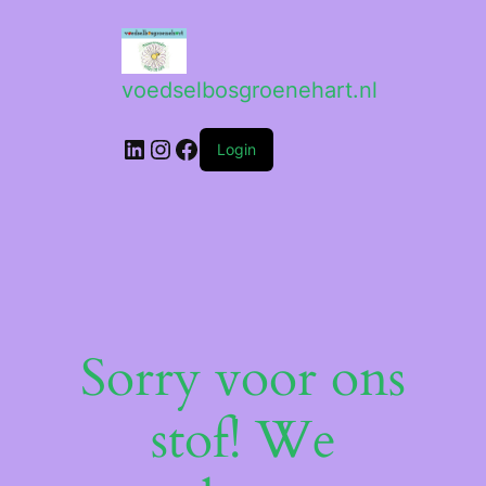
voedselbosgroenehart.nl
LinkedIn
Instagram
Facebook
Login
Sorry voor ons
stof! We