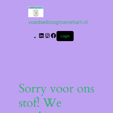
voedselbosgroenehart.nl
Login
Sorry voor ons
stof! We