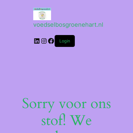
voedselbosgroenehart.nl
LinkedIn
Instagram
Facebook
Login
Sorry voor ons
stof! We