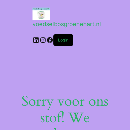
voedselbosgroenehart.nl
LinkedIn
Instagram
Facebook
Login
Sorry voor ons
stof! We