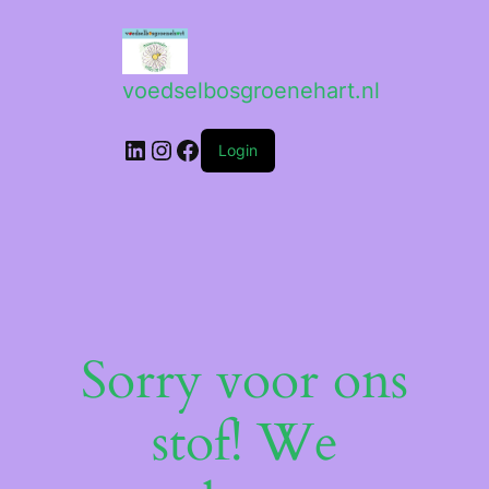
voedselbosgroenehart.nl
Login
Sorry voor ons
stof! We