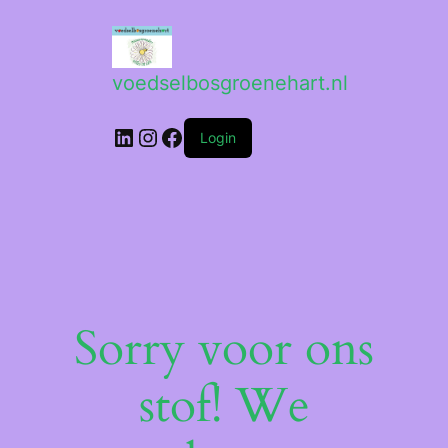
voedselbosgroenehart.nl
LinkedIn
Instagram
Facebook
Login
Sorry voor ons
stof! We