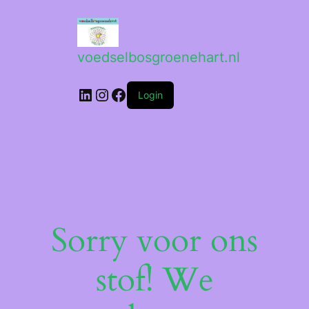
voedselbosgroenehart.nl
LinkedIn
Instagram
Facebook
Login
Sorry voor ons
stof! We