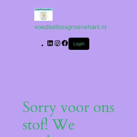
voedselbosgroenehart.nl
Login
Sorry voor ons
stof! We